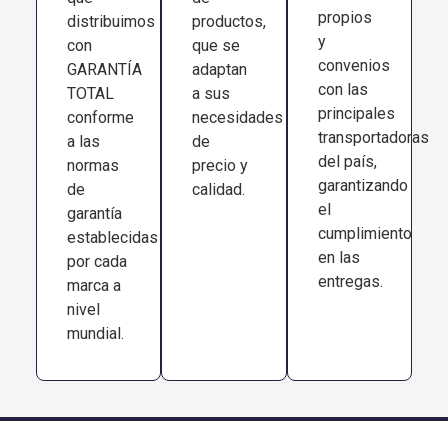
propios
distribuimos
productos,
y
con
que se
convenios
GARANTÍA
adaptan
con las
TOTAL
a sus
principales
conforme
necesidades
transportadoras
a las
de
del país,
normas
precio y
garantizando
de
calidad.
el
garantía
cumplimiento
establecidas
en las
por cada
entregas.
marca a
nivel
mundial.