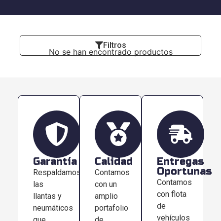
Filtros
No se han encontrado productos
Garantía
Calidad
Entregas
Oportunas
Respaldamos
Contamos
Contamos
las
con un
con flota
llantas y
amplio
de
neumáticos
portafolio
vehículos
que
de