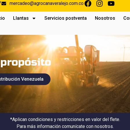
7
mercadeo@agrocanaveralejo.com.co
cio
Llantas
Servicios postventa
Nosotros
Co
ipropósito
stribución Venezuela
*Aplican condiciones y restricciones en valor del flete.
Para más información comunícate con nosotros.